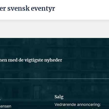
ter svensk eventyr
en med de vigtigste nyheder
Salg
r
Vedrørende annoncering:
gensen