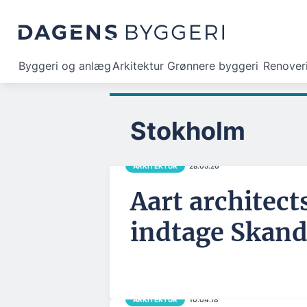
Byggeri og anlæg
Arkitektur
Grønnere byggeri
Renover
Stokholm
ARKITEKTUR
28.05.20
Aart architects
indtage Skand
ARKITEKTUR
10.04.18