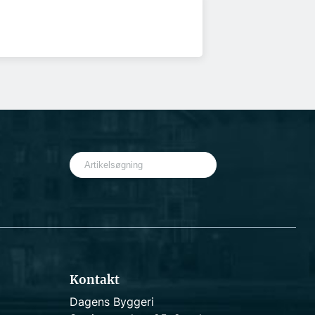
S
e
a
r
c
h
Kontakt
Dagens Byggeri