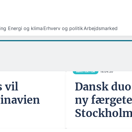
ing
Energi og klima
Erhverv og politik
Arbejdsmarked
ARKITEKTUR
18.04.20
 vil
Dansk duo
inavien
ny færgete
Stockholm