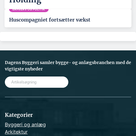
ERHVERV OG POLITIK
Huscompagniet fortsætter vækst
Dagens Byggeri samler bygge- og anlægsbranchen med de
vigtigste nyheder
S
e
a
r
c
h
Kategorier
Byggeri og anlæg
Arkitektur