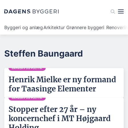
Byggeri og anlæg
Arkitektur
Grønnere byggeri
Renoveri
Steffen Baungaard
ERHVERV OG POLITIK
Henrik Mielke er ny formand
for Taasinge Elementer
ERHVERV OG POLITIK
Stopper efter 27 år – ny
koncernchef i MT Højgaard
Holding