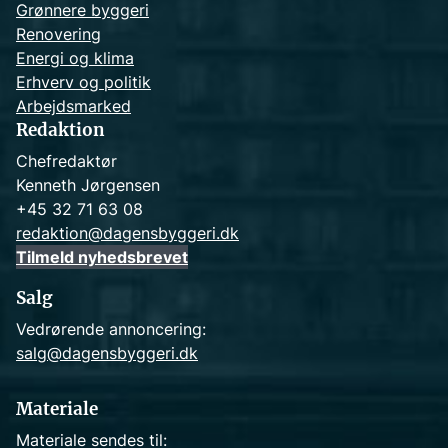
Grønnere byggeri
Renovering
Energi og klima
Erhverv og politik
Arbejdsmarked
Redaktion
Chefredaktør
Kenneth Jørgensen
+45 32 71 63 08
redaktion@dagensbyggeri.dk
Tilmeld nyhedsbrevet
Salg
Vedrørende annoncering:
salg@dagensbyggeri.dk
Materiale
Materiale sendes til: