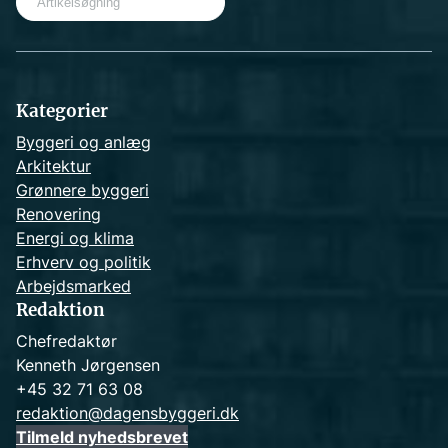
e
a
r
c
h
Kategorier
Byggeri og anlæg
Arkitektur
Grønnere byggeri
Renovering
Energi og klima
Erhverv og politik
Arbejdsmarked
Redaktion
Chefredaktør
Kenneth Jørgensen
+45 32 71 63 08
redaktion@dagensbyggeri.dk
Tilmeld nyhedsbrevet