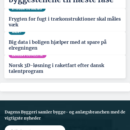
BYGGERI OG ANLÆG
Frygten for fugt i trækonstruktioner skal måles
væk
ANDET
Big data i boligen hjælper med at spare på
elregningen
ERHVERV OG POLITIK
Norsk 3D-løsning i raketfart efter dansk
talentprogram
Dagens Byggeri samler bygge- og anlægsbranchen med de
vigtigste nyheder
S