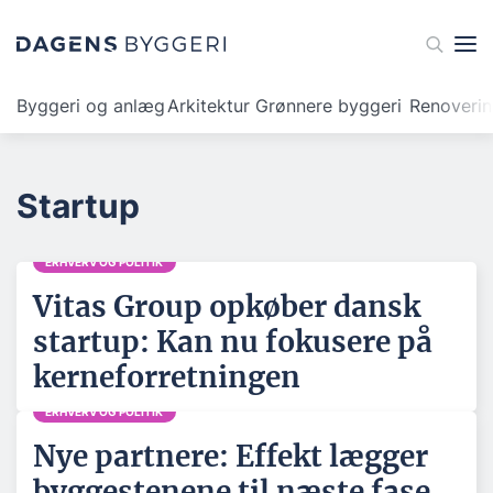
Byggeri og anlæg
Arkitektur
Grønnere byggeri
Renoveri
Startup
ERHVERV OG POLITIK
Vitas Group opkøber dansk
startup: Kan nu fokusere på
kerneforretningen
ERHVERV OG POLITIK
Nye partnere: Effekt lægger
byggestenene til næste fase