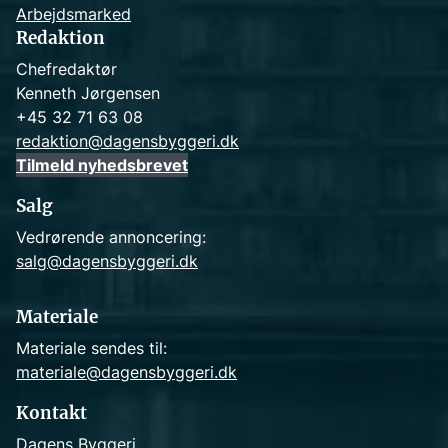
Arbejdsmarked
Redaktion
Chefredaktør
Kenneth Jørgensen
+45 32 71 63 08
redaktion@dagensbyggeri.dk
Tilmeld nyhedsbrevet
Salg
Vedrørende annoncering:
salg@dagensbyggeri.dk
Materiale
Materiale sendes til:
materiale@dagensbyggeri.dk
Kontakt
Dagens Byggeri