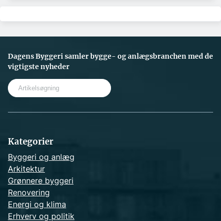
Dagens Byggeri samler bygge- og anlægsbranchen med de
vigtigste nyheder
S
e
a
r
c
h
Kategorier
Byggeri og anlæg
Arkitektur
Grønnere byggeri
Renovering
Energi og klima
Erhverv og politik