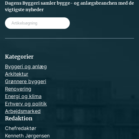
Dagens Byggeri samler bygge- og anlægsbranchen med de
vigtigste nyheder
S
e
a
r
c
h
Kategorier
Byggeri og anlæg
Arkitektur
Grønnere byggeri
Renovering
Energi og klima
Erhverv og politik
Arbejdsmarked
Redaktion
Chefredaktør
Kenneth Jørgensen