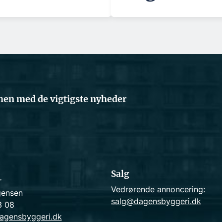
en med de vigtigste nyheder
Salg
r
Vedrørende annoncering:
gensen
salg@dagensbyggeri.dk
3 08
agensbyggeri.dk