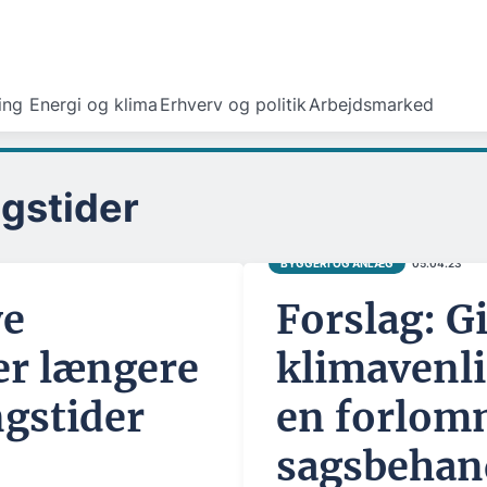
ing
Energi og klima
Erhverv og politik
Arbejdsmarked
gstider
BYGGERI OG ANLÆG
05.04.23
e
Forslag: G
er længere
klimavenli
gstider
en forlom
sagsbehan