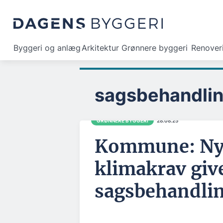
Byggeri og anlæg
Arkitektur
Grønnere byggeri
Renover
sagsbehandlin
GRØNNERE BYGGERI
28.08.25
Kommune: Ny
klimakrav giv
sagsbehandlin