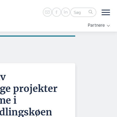
Partnere
iv
ge projekter
me i
dlingskøen