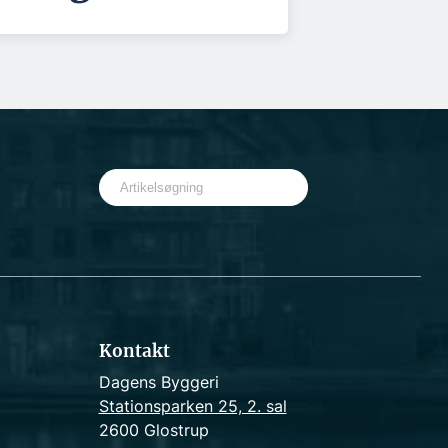
S
e
a
r
c
h
Kontakt
Dagens Byggeri
Stationsparken 25, 2. sal
2600 Glostrup