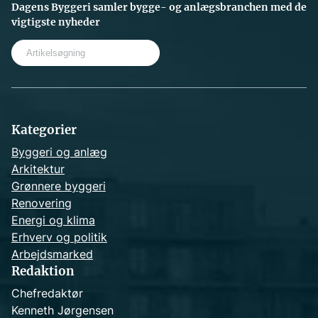
Dagens Byggeri samler bygge- og anlægsbranchen med de
vigtigste nyheder
S
e
a
r
c
h
Kategorier
Byggeri og anlæg
Arkitektur
Grønnere byggeri
Renovering
Energi og klima
Erhverv og politik
Arbejdsmarked
Redaktion
Chefredaktør
Kenneth Jørgensen