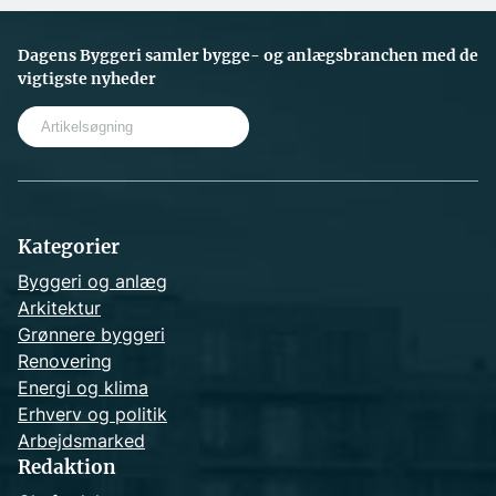
Dagens Byggeri samler bygge- og anlægsbranchen med de
vigtigste nyheder
S
e
a
r
c
h
Kategorier
Byggeri og anlæg
Arkitektur
Grønnere byggeri
Renovering
Energi og klima
Erhverv og politik
Arbejdsmarked
Redaktion