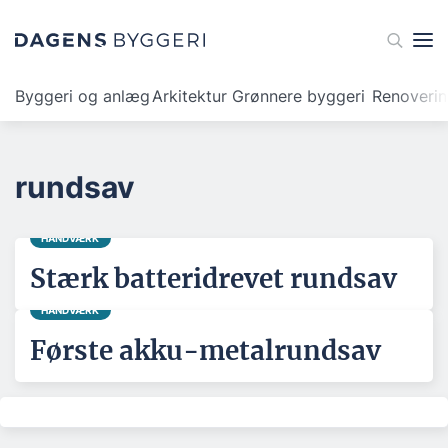
Byggeri og anlæg
Arkitektur
Grønnere byggeri
Renoveri
rundsav
HÅNDVÆRK
Stærk batteridrevet rundsav
HÅNDVÆRK
Første akku-metalrundsav