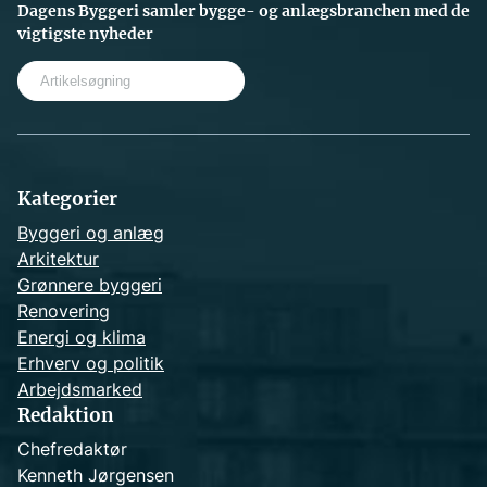
Dagens Byggeri samler bygge- og anlægsbranchen med de
vigtigste nyheder
S
e
a
r
c
h
Kategorier
Byggeri og anlæg
Arkitektur
Grønnere byggeri
Renovering
Energi og klima
Erhverv og politik
Arbejdsmarked
Redaktion
Chefredaktør
Kenneth Jørgensen