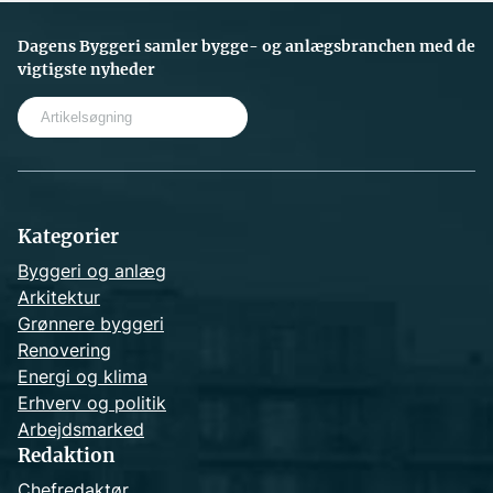
Dagens Byggeri samler bygge- og anlægsbranchen med de
vigtigste nyheder
S
e
a
r
c
h
Kategorier
Byggeri og anlæg
Arkitektur
Grønnere byggeri
Renovering
Energi og klima
Erhverv og politik
Arbejdsmarked
Redaktion
Chefredaktør