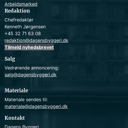
Arbejdsmarked
Redaktion
Chefredaktør
Kenneth Jørgensen
+45 32 71 63 08
redaktion@dagensbyggeri.dk
Tilmeld nyhedsbrevet
Salg
Vedrørende annoncering:
salg@dagensbyggeri.dk
Materiale
Materiale sendes til:
materiale@dagensbyggeri.dk
Kontakt
Dagens Byggeri