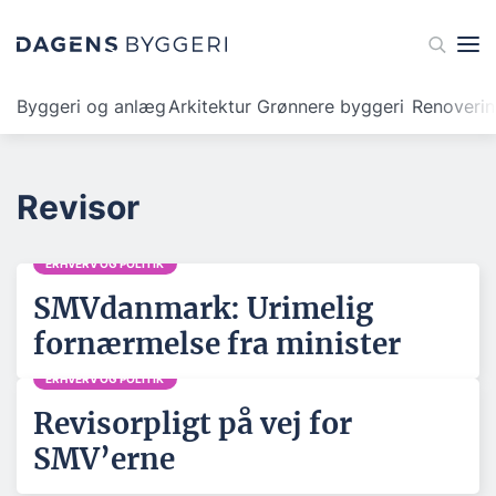
Byggeri og anlæg
Arkitektur
Grønnere byggeri
Renoveri
Revisor
ERHVERV OG POLITIK
SMVdanmark: Urimelig
fornærmelse fra minister
ERHVERV OG POLITIK
Revisorpligt på vej for
SMV’erne