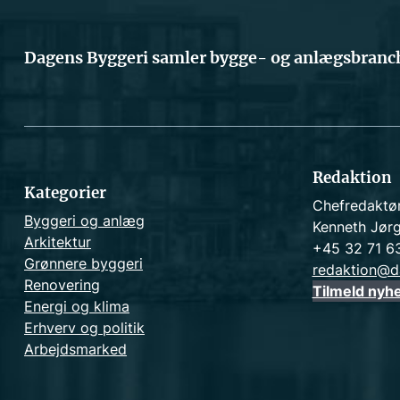
Dagens Byggeri samler bygge- og anlægsbranch
Redaktion
Kategorier
Chefredaktø
Byggeri og anlæg
Kenneth Jør
Arkitektur
+45 32 71 6
Grønnere byggeri
redaktion@d
Renovering
Tilmeld nyh
Energi og klima
Erhverv og politik
Arbejdsmarked