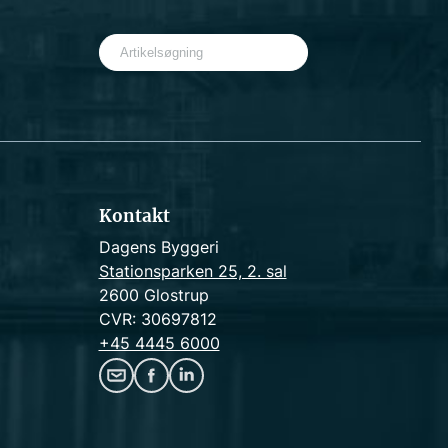
S
e
a
r
c
h
Kontakt
Dagens Byggeri
Stationsparken 25, 2. sal
2600 Glostrup
CVR: 30697812
+45 4445 6000