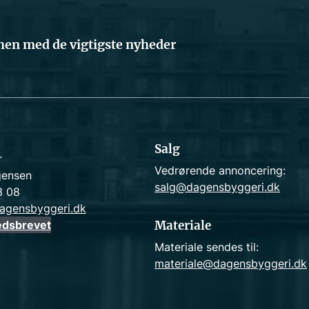
en med de vigtigste nyheder
Salg
r
Vedrørende annoncering:
gensen
salg@dagensbyggeri.dk
3 08
agensbyggeri.dk
edsbrevet
Materiale
Materiale sendes til:
materiale@dagensbyggeri.dk