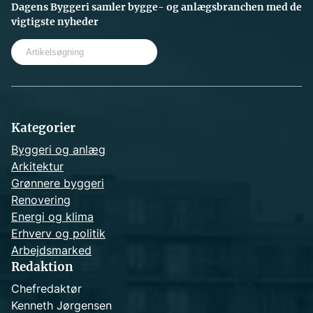
Dagens Byggeri samler bygge- og anlægsbranchen med de
vigtigste nyheder
S
e
a
r
c
h
Kategorier
Byggeri og anlæg
Arkitektur
Grønnere byggeri
Renovering
Energi og klima
Erhverv og politik
Arbejdsmarked
Redaktion
Chefredaktør
Kenneth Jørgensen