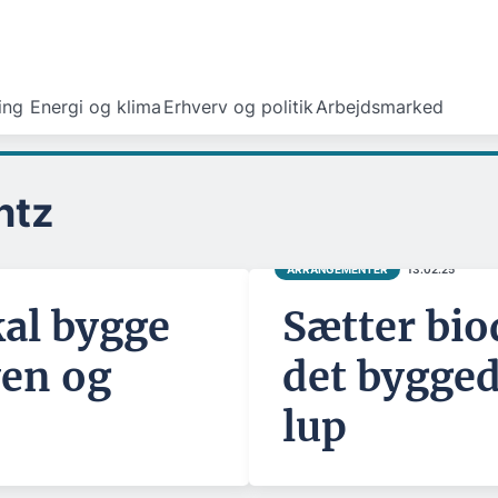
ing
Energi og klima
Erhverv og politik
Arbejdsmarked
ntz
ARRANGEMENTER
13.02.25
al bygge
Sætter bio
yen og
det bygged
lup