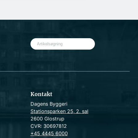
S
e
a
r
c
h
Kontakt
Dagens Byggeri
Stationsparken 25, 2. sal
2600 Glostrup
CVR: 30697812
+45 4445 6000