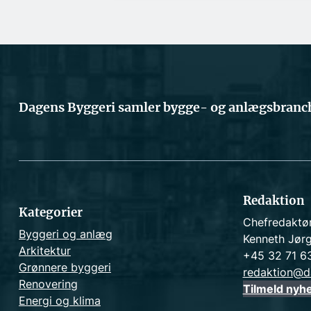
Dagens Byggeri samler bygge- og anlægsbranch
Redaktion
Kategorier
Chefredaktø
Byggeri og anlæg
Kenneth Jør
Arkitektur
+45 32 71 6
Grønnere byggeri
redaktion@d
Renovering
Tilmeld nyh
Energi og klima