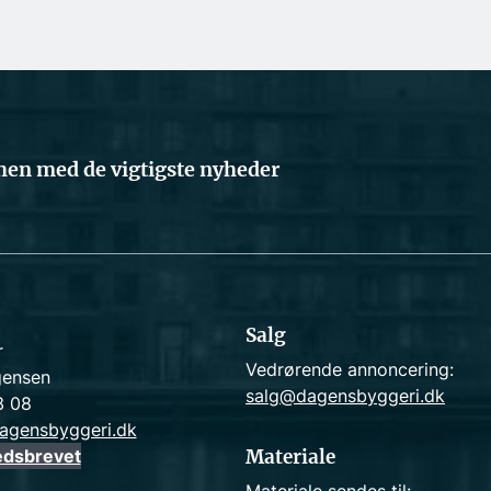
en med de vigtigste nyheder
Salg
r
Vedrørende annoncering:
gensen
salg@dagensbyggeri.dk
3 08
agensbyggeri.dk
edsbrevet
Materiale
Materiale sendes til: