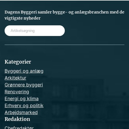
Dagens Byggeri samler bygge- og anlægsbranchen med de
vigtigste nyheder
S
e
a
r
c
h
Kategorier
Byggeri og anlæg
Arkitektur
Grønnere byggeri
Renovering
Energi og klima
Erhverv og politik
Arbejdsmarked
Redaktion
Chefredaktør