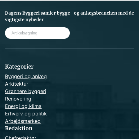
Dagens Byggeri samler bygge- og anlægsbranchen med de
vigtigste nyheder
S
e
a
r
c
h
Kategorier
Byggeri og anlæg
Arkitektur
Grønnere byggeri
Renovering
Energi og klima
Erhverv og politik
Arbejdsmarked
Redaktion
Chefredaktør