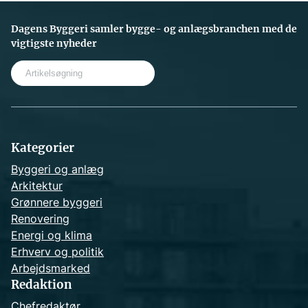
Dagens Byggeri samler bygge- og anlægsbranchen med de
vigtigste nyheder
S
e
a
r
c
h
Kategorier
Byggeri og anlæg
Arkitektur
Grønnere byggeri
Renovering
Energi og klima
Erhverv og politik
Arbejdsmarked
Redaktion
Chefredaktør