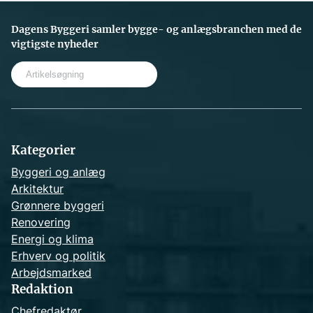
Dagens Byggeri samler bygge- og anlægsbranchen med de
vigtigste nyheder
S
e
a
r
c
h
Kategorier
Byggeri og anlæg
Arkitektur
Grønnere byggeri
Renovering
Energi og klima
Erhverv og politik
Arbejdsmarked
Redaktion
Chefredaktør