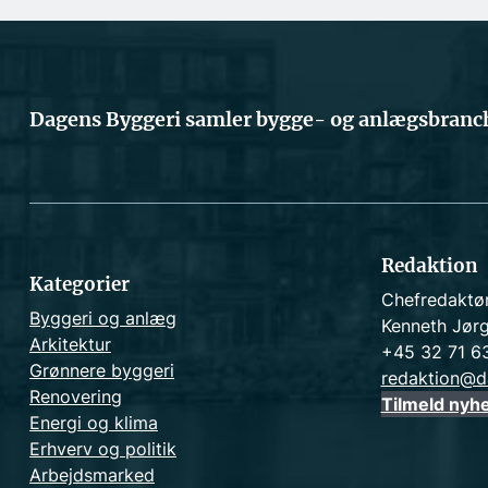
Dagens Byggeri samler bygge- og anlægsbranch
Redaktion
Kategorier
Chefredaktø
Byggeri og anlæg
Kenneth Jør
Arkitektur
+45 32 71 6
Grønnere byggeri
redaktion@d
Renovering
Tilmeld nyh
Energi og klima
Erhverv og politik
Arbejdsmarked