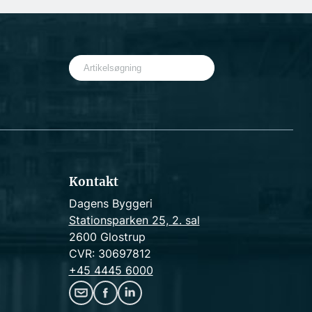
S
e
a
r
c
h
Kontakt
Dagens Byggeri
Stationsparken 25, 2. sal
2600 Glostrup
CVR: 30697812
+45 4445 6000