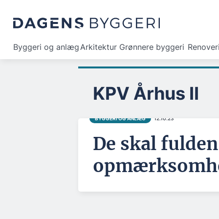
Byggeri og anlæg
Arkitektur
Grønnere byggeri
Renover
KPV Århus II
BYGGERI OG ANLÆG
12.10.23
De skal fulden
opmærksomh