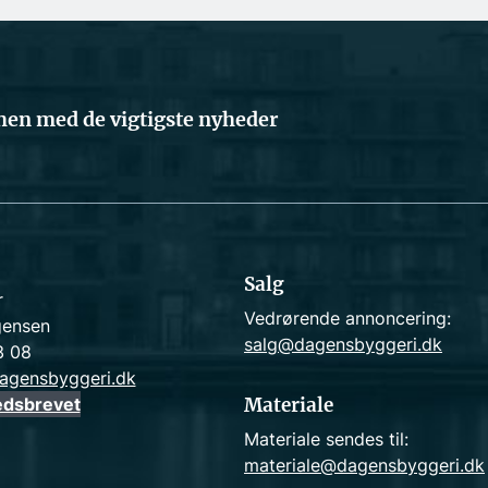
en med de vigtigste nyheder
Salg
r
Vedrørende annoncering:
gensen
salg@dagensbyggeri.dk
3 08
agensbyggeri.dk
edsbrevet
Materiale
Materiale sendes til:
materiale@dagensbyggeri.dk