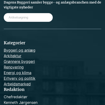
Dagens Byggeri samler bygge- og anlægsbranchen med de
vigtigste nyheder
S
e
a
r
c
h
Kategorier
Byggeri og anlæg
Arkitektur
Grønnere byggeri
Renovering
Energi og klima
Erhverv og politik
Arbejdsmarked
Redaktion
Chefredaktør
Kenneth Jørgensen