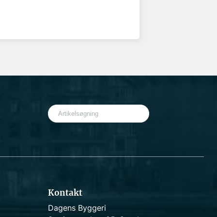
S
e
a
r
c
h
Kontakt
Dagens Byggeri