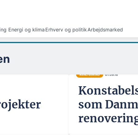
ing
Energi og klima
Erhverv og politik
Arbejdsmarked
en
RENOVERING
01.09.16
Konstabel
ojekter
som Danma
renoverin