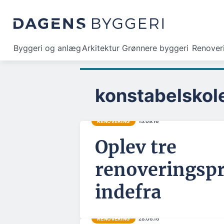
Byggeri og anlæg
Arkitektur
Grønnere byggeri
Renover
konstabelskol
RENOVERING
15.09.16
Oplev tre
renoveringspr
indefra
RENOVERING
28.06.16