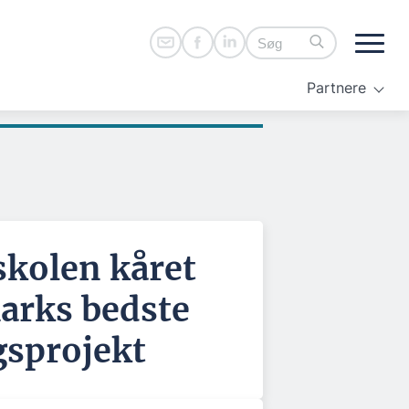
Partnere
skolen kåret
rks bedste
gsprojekt