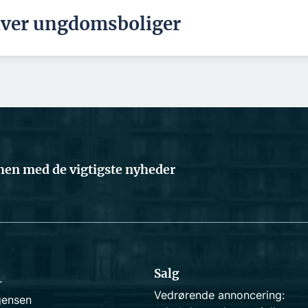
iver ungdomsboliger
en med de vigtigste nyheder
Salg
r
Vedrørende annoncering:
gensen