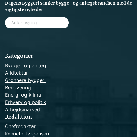
Dagens Byggeri samler bygge- og anlægsbranchen med de
vigtigste nyheder
S
e
a
r
c
h
Kategorier
Byggeri og anlæg
Arkitektur
Grønnere byggeri
Renovering
Energi og klima
Erhverv og politik
Arbejdsmarked
Redaktion
Chefredaktør
Kenneth Jørgensen