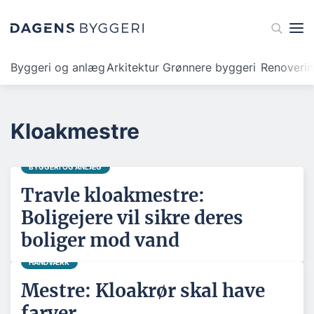
Byggeri og anlæg
Arkitektur
Grønnere byggeri
Renoveri
Kloakmestre
BYGGERI OG ANLÆG
Travle kloakmestre:
Boligejere vil sikre deres
boliger mod vand
HÅNDVÆRK
Mestre: Kloakrør skal have
farver