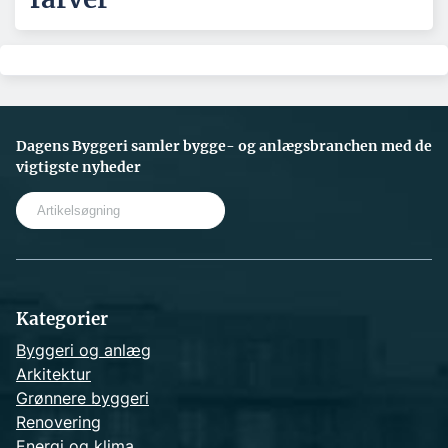
Dagens Byggeri samler bygge- og anlægsbranchen med de
vigtigste nyheder
S
e
a
r
c
h
Kategorier
Byggeri og anlæg
Arkitektur
Grønnere byggeri
Renovering
Energi og klima