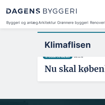
Byggeri og anlæg
Arkitektur
Grønnere byggeri
Renover
Klimaflisen
BYGGERI OG ANLÆG
08.12.16
Nu skal køben