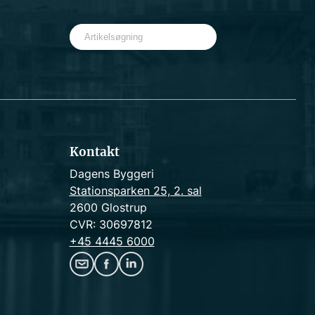
S
e
a
r
c
h
Kontakt
Dagens Byggeri
Stationsparken 25, 2. sal
2600 Glostrup
CVR: 30697812
+45 4445 6000