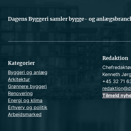
Dagens Byggeri samler bygge- og anlægsbranch
Redaktion
Kategorier
Chefredaktø
Byggeri og anlæg
Kenneth Jør
Arkitektur
+45 32 71 6
Grønnere byggeri
redaktion@d
Renovering
Tilmeld nyh
Energi og klima
Erhverv og politik
Arbejdsmarked