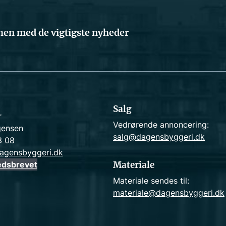
en med de vigtigste nyheder
Salg
r
Vedrørende annoncering:
gensen
salg@dagensbyggeri.dk
3 08
agensbyggeri.dk
edsbrevet
Materiale
Materiale sendes til:
materiale@dagensbyggeri.dk