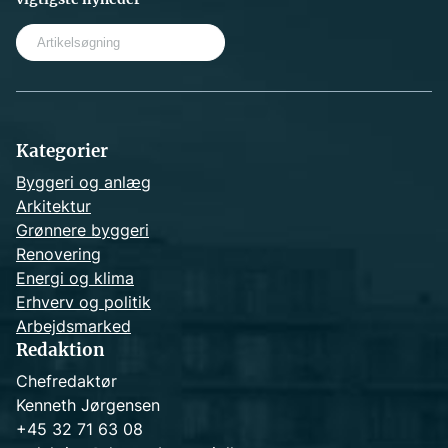
S
e
a
r
c
h
Kategorier
Byggeri og anlæg
Arkitektur
Grønnere byggeri
Renovering
Energi og klima
Erhverv og politik
Arbejdsmarked
Redaktion
Chefredaktør
Kenneth Jørgensen
+45 32 71 63 08