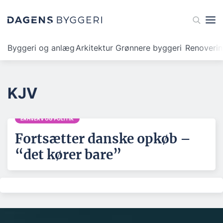
Byggeri og anlæg
Arkitektur
Grønnere byggeri
Renoveri
KJV
ERHVERV OG POLITIK
Fortsætter danske opkøb –
“det kører bare”