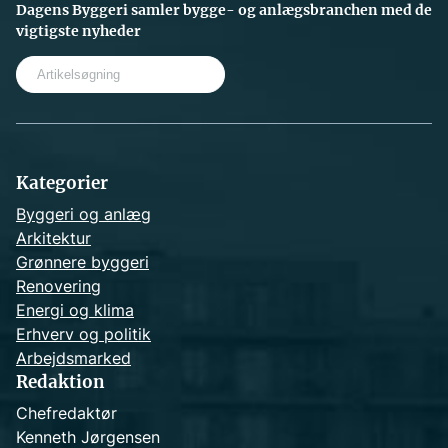
Dagens Byggeri samler bygge- og anlægsbranchen med de
vigtigste nyheder
S
e
a
r
c
h
Kategorier
Byggeri og anlæg
Arkitektur
Grønnere byggeri
Renovering
Energi og klima
Erhverv og politik
Arbejdsmarked
Redaktion
Chefredaktør
Kenneth Jørgensen