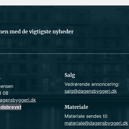
en med de vigtigste nyheder
Salg
r
Vedrørende annoncering:
gensen
salg@dagensbyggeri.dk
3 08
agensbyggeri.dk
edsbrevet
Materiale
Materiale sendes til:
materiale@dagensbyggeri.dk