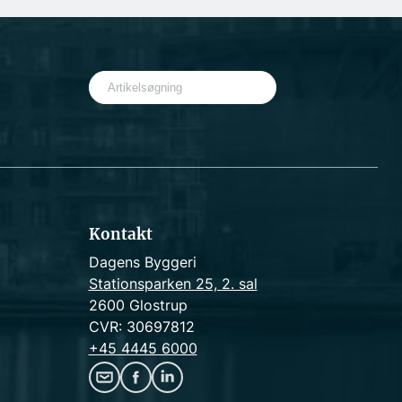
S
e
a
r
c
h
Kontakt
Dagens Byggeri
Stationsparken 25, 2. sal
2600 Glostrup
CVR: 30697812
+45 4445 6000