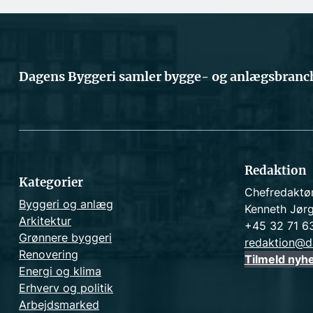
Dagens Byggeri samler bygge- og anlægsbranch
Redaktion
Kategorier
Chefredaktø
Byggeri og anlæg
Kenneth Jør
Arkitektur
+45 32 71 6
Grønnere byggeri
redaktion@d
Renovering
Tilmeld nyh
Energi og klima
Erhverv og politik
Arbejdsmarked