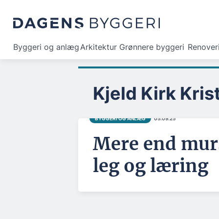
Byggeri og anlæg
Arkitektur
Grønnere byggeri
Renover
Kjeld Kirk Kri
BYGGERI OG ANLÆG
05.09.25
Mere end murs
leg og læring