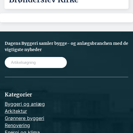
Dagens Byggeri samler bygge- og anlægsbranchen med de
vigtigste nyheder
S
e
a
r
c
h
Kategorier
Byggeri og anlæg
Arkitektur
Grønnere byggeri
Renovering
Energi og klima