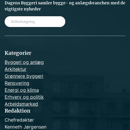
Dagens Byggeri samler bygge- og anlægsbranchen med de
vigtigste nyheder
S
e
a
r
c
h
Kategorier
Byggeri og anlæg
Arkitektur
Grønnere byggeri
Renovering
Energi og klima
Erhverv og politik
Arbejdsmarked
Redaktion
Chefredaktør
Kenneth Jørgensen