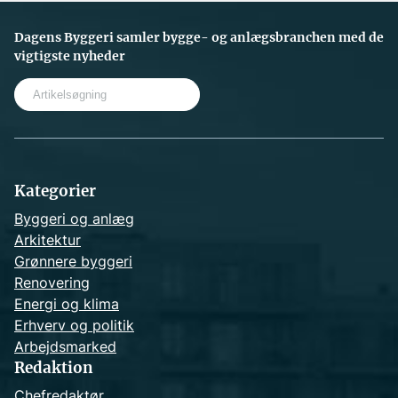
Dagens Byggeri samler bygge- og anlægsbranchen med de
vigtigste nyheder
S
e
a
r
c
h
Kategorier
Byggeri og anlæg
Arkitektur
Grønnere byggeri
Renovering
Energi og klima
Erhverv og politik
Arbejdsmarked
Redaktion
Chefredaktør