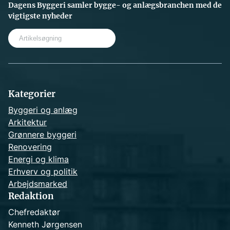
Dagens Byggeri samler bygge- og anlægsbranchen med de
vigtigste nyheder
S
e
a
r
c
h
Kategorier
Byggeri og anlæg
Arkitektur
Grønnere byggeri
Renovering
Energi og klima
Erhverv og politik
Arbejdsmarked
Redaktion
Chefredaktør
Kenneth Jørgensen