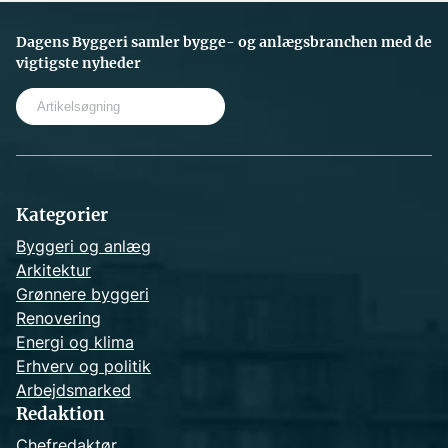
Dagens Byggeri samler bygge- og anlægsbranchen med de
vigtigste nyheder
S
e
a
r
c
h
Kategorier
Byggeri og anlæg
Arkitektur
Grønnere byggeri
Renovering
Energi og klima
Erhverv og politik
Arbejdsmarked
Redaktion
Chefredaktør