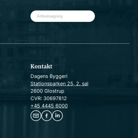
S
e
a
r
c
h
Kontakt
Dagens Byggeri
Stationsparken 25, 2. sal
2600 Glostrup
CVR: 30697812
+45 4445 6000