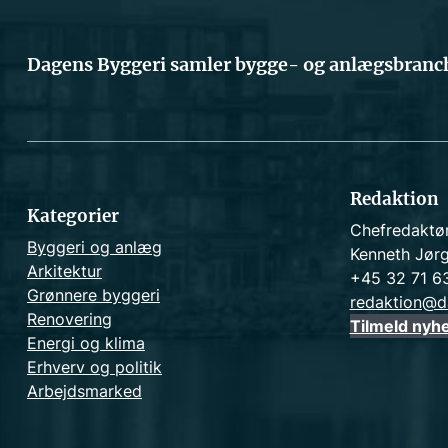
Dagens Byggeri samler bygge- og anlægsbranch
Redaktion
Kategorier
Chefredaktø
Byggeri og anlæg
Kenneth Jør
Arkitektur
+45 32 71 6
Grønnere byggeri
redaktion@d
Renovering
Tilmeld nyh
Energi og klima
Erhverv og politik
Arbejdsmarked