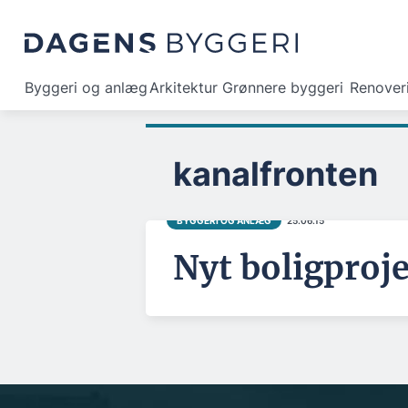
Byggeri og anlæg
Arkitektur
Grønnere byggeri
Renover
kanalfronten
BYGGERI OG ANLÆG
25.06.15
Nyt boligproje