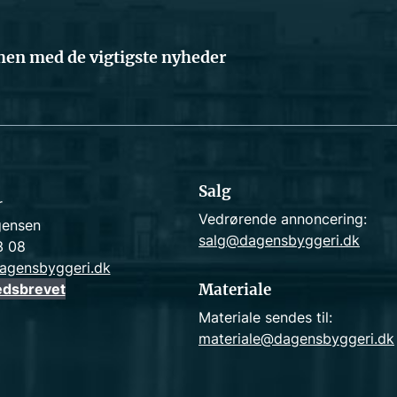
en med de vigtigste nyheder
Salg
r
Vedrørende annoncering:
gensen
salg@dagensbyggeri.dk
3 08
agensbyggeri.dk
edsbrevet
Materiale
Materiale sendes til:
materiale@dagensbyggeri.dk