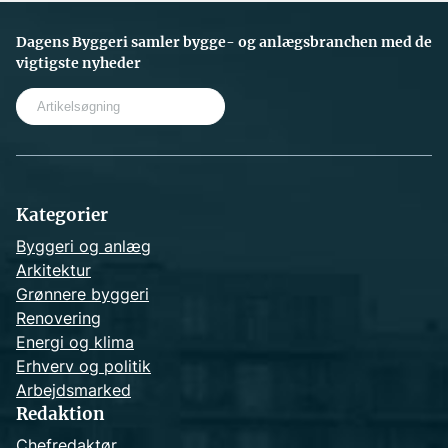
Dagens Byggeri samler bygge- og anlægsbranchen med de
vigtigste nyheder
S
e
a
r
c
h
Kategorier
Byggeri og anlæg
Arkitektur
Grønnere byggeri
Renovering
Energi og klima
Erhverv og politik
Arbejdsmarked
Redaktion
Chefredaktør