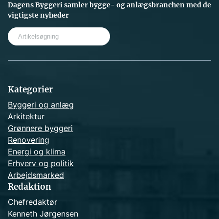
Dagens Byggeri samler bygge- og anlægsbranchen med de
vigtigste nyheder
S
e
a
r
c
h
Kategorier
Byggeri og anlæg
Arkitektur
Grønnere byggeri
Renovering
Energi og klima
Erhverv og politik
Arbejdsmarked
Redaktion
Chefredaktør
Kenneth Jørgensen