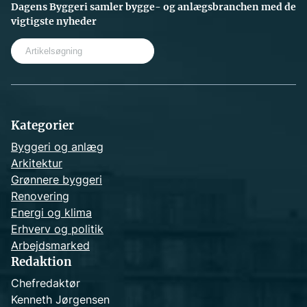
Dagens Byggeri samler bygge- og anlægsbranchen med de
vigtigste nyheder
S
e
a
r
c
h
Kategorier
Byggeri og anlæg
Arkitektur
Grønnere byggeri
Renovering
Energi og klima
Erhverv og politik
Arbejdsmarked
Redaktion
Chefredaktør
Kenneth Jørgensen