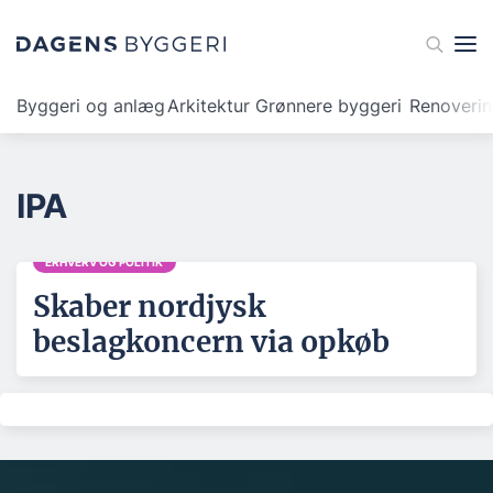
Byggeri og anlæg
Arkitektur
Grønnere byggeri
Renoveri
IPA
ERHVERV OG POLITIK
Skaber nordjysk
beslagkoncern via opkøb