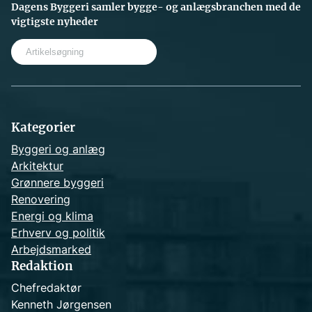
Dagens Byggeri samler bygge- og anlægsbranchen med de
vigtigste nyheder
S
e
a
r
c
h
Kategorier
Byggeri og anlæg
Arkitektur
Grønnere byggeri
Renovering
Energi og klima
Erhverv og politik
Arbejdsmarked
Redaktion
Chefredaktør
Kenneth Jørgensen