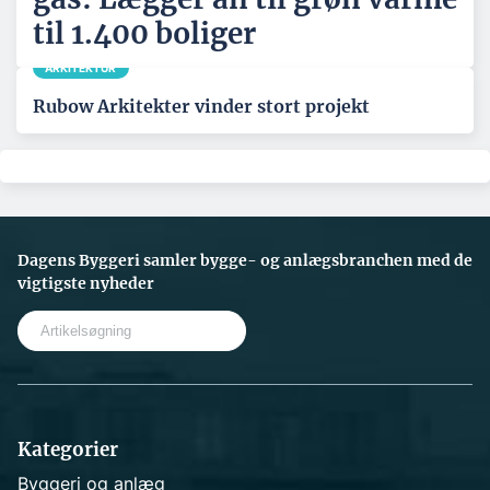
til 1.400 boliger
ARKITEKTUR
Rubow Arkitekter vinder stort projekt
Dagens Byggeri samler bygge- og anlægsbranchen med de
vigtigste nyheder
S
e
a
r
c
h
Kategorier
Byggeri og anlæg