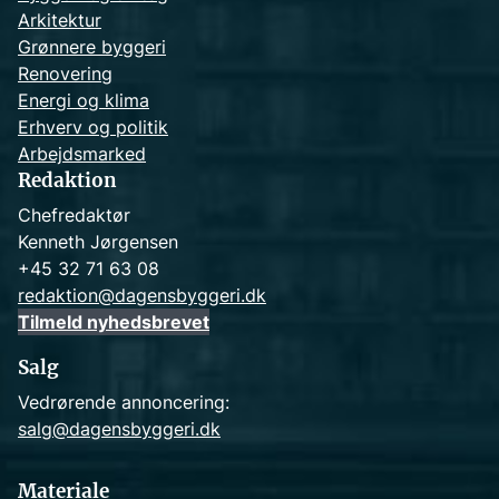
Arkitektur
Grønnere byggeri
Renovering
Energi og klima
Erhverv og politik
Arbejdsmarked
Redaktion
Chefredaktør
Kenneth Jørgensen
+45 32 71 63 08
redaktion@dagensbyggeri.dk
Tilmeld nyhedsbrevet
Salg
Vedrørende annoncering:
salg@dagensbyggeri.dk
Materiale