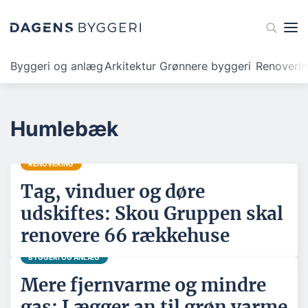
Byggeri og anlæg
Arkitektur
Grønnere byggeri
Renoveri
Humlebæk
RENOVERING
Tag, vinduer og døre
udskiftes: Skou Gruppen skal
renovere 66 rækkehuse
BYGGERI OG ANLÆG
Mere fjernvarme og mindre
gas: Lægger an til grøn varme