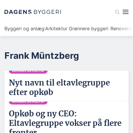
Byggeri og anlæg
Arkitektur
Grønnere byggeri
Renoveri
Frank Müntzberg
ERHVERV OG POLITIK
Nyt navn til eltavlegruppe
efter opkøb
ERHVERV OG POLITIK
Opkøb og ny CEO:
Eltavlegruppe vokser på flere
fronter