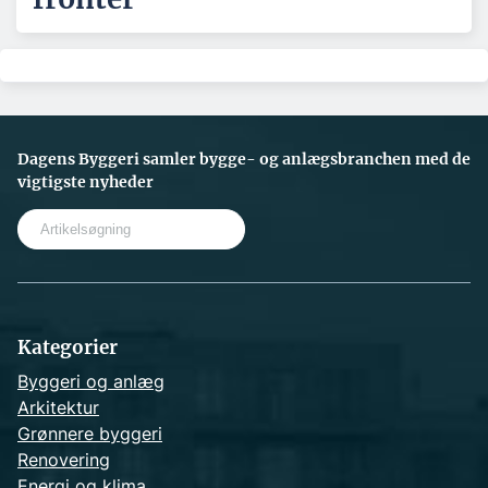
Dagens Byggeri samler bygge- og anlægsbranchen med de
vigtigste nyheder
S
e
a
r
c
h
Kategorier
Byggeri og anlæg
Arkitektur
Grønnere byggeri
Renovering
Energi og klima