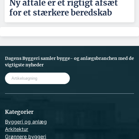
Ny aftale er et rigtigt afsæt
for et stærkere beredskab
Dagens Byggeri samler bygge- og anlægsbranchen med de
vigtigste nyheder
S
e
a
r
c
h
Kategorier
Byggeri og anlæg
Arkitektur
Grønnere byggeri