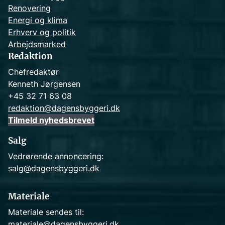
Renovering
Energi og klima
Erhverv og politik
Arbejdsmarked
Redaktion
Chefredaktør
Kenneth Jørgensen
+45 32 71 63 08
redaktion@dagensbyggeri.dk
Tilmeld nyhedsbrevet
Salg
Vedrørende annoncering:
salg@dagensbyggeri.dk
Materiale
Materiale sendes til:
materiale@dagensbyggeri.dk