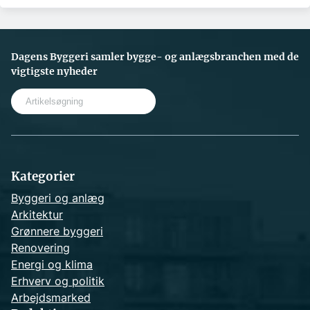
Dagens Byggeri samler bygge- og anlægsbranchen med de
vigtigste nyheder
S
e
a
r
c
h
Kategorier
Byggeri og anlæg
Arkitektur
Grønnere byggeri
Renovering
Energi og klima
Erhverv og politik
Arbejdsmarked