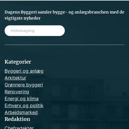
Dagens Byggeri samler bygge- og anlægsbranchen med de
vigtigste nyheder
S
e
a
r
c
h
Kategorier
Byggeri og anlæg
Arkitektur
Grønnere byggeri
Renovering
Energi og klima
Erhverv og politik
Arbejdsmarked
Redaktion
Chefredaktør