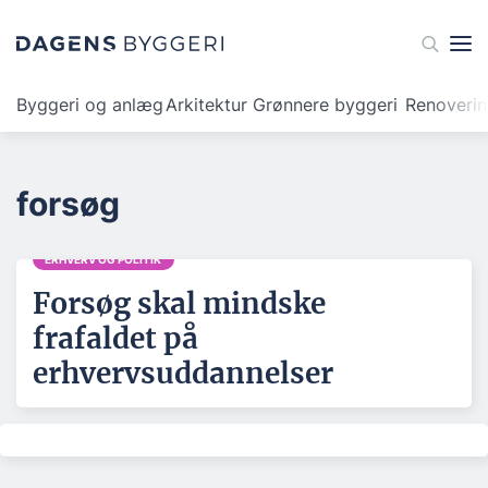
Byggeri og anlæg
Arkitektur
Grønnere byggeri
Renoveri
forsøg
ERHVERV OG POLITIK
Forsøg skal mindske
frafaldet på
erhvervsuddannelser