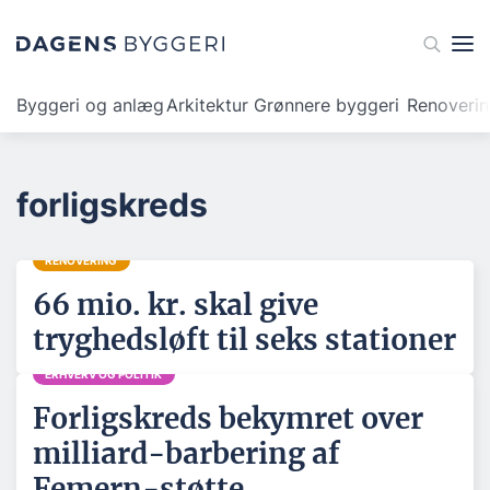
Byggeri og anlæg
Arkitektur
Grønnere byggeri
Renoveri
forligskreds
RENOVERING
66 mio. kr. skal give
tryghedsløft til seks stationer
ERHVERV OG POLITIK
Forligskreds bekymret over
milliard-barbering af
Femern-støtte