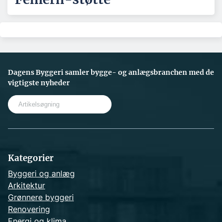
Dagens Byggeri samler bygge- og anlægsbranchen med de
vigtigste nyheder
S
e
a
r
c
h
Kategorier
Byggeri og anlæg
Arkitektur
Grønnere byggeri
Renovering
Energi og klima