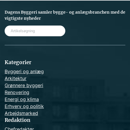
Dagens Byggeri samler bygge- og anlægsbranchen med de
vigtigste nyheder
S
e
a
r
c
h
Kategorier
Byggeri og anlæg
Arkitektur
Grønnere byggeri
Renovering
Energi og klima
Erhverv og politik
Arbejdsmarked
Redaktion
Chefredaktør