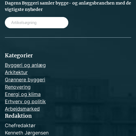
Dagens Byggeri samler bygge- og anlægsbranchen med de
vigtigste nyheder
S
e
a
r
c
h
Kategorier
Byggeri og anlæg
Arkitektur
Grønnere byggeri
Renovering
Energi og klima
Erhverv og politik
Arbejdsmarked
Redaktion
Chefredaktør
Kenneth Jørgensen