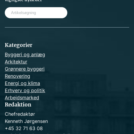
S
e
a
r
c
h
Kategorier
Byggeri og anlæg
Arkitektur
Grønnere byggeri
Renovering
Energi og klima
Erhverv og politik
Arbejdsmarked
Redaktion
Chefredaktør
Kenneth Jørgensen
+45 32 71 63 08