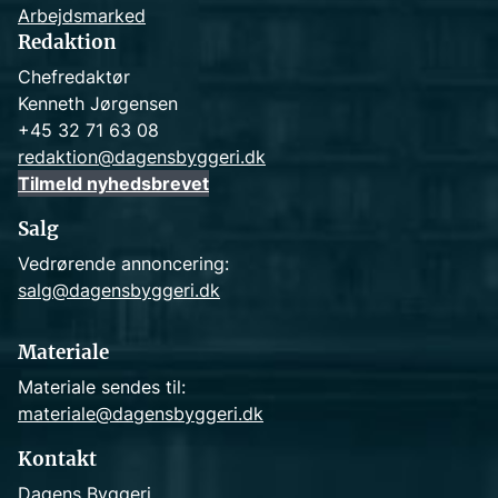
Arbejdsmarked
Redaktion
Chefredaktør
Kenneth Jørgensen
+45 32 71 63 08
redaktion@dagensbyggeri.dk
Tilmeld nyhedsbrevet
Salg
Vedrørende annoncering:
salg@dagensbyggeri.dk
Materiale
Materiale sendes til:
materiale@dagensbyggeri.dk
Kontakt
Dagens Byggeri