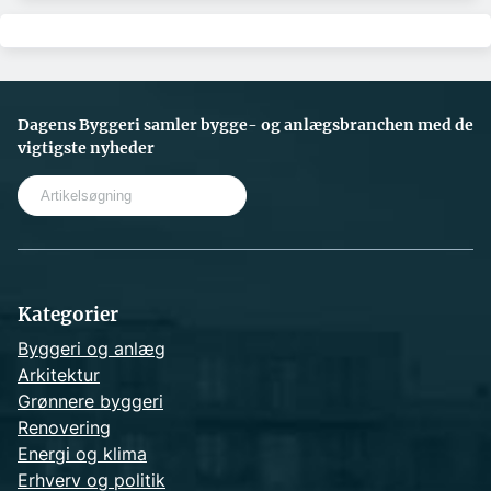
Dagens Byggeri samler bygge- og anlægsbranchen med de
vigtigste nyheder
S
e
a
r
c
h
Kategorier
Byggeri og anlæg
Arkitektur
Grønnere byggeri
Renovering
Energi og klima
Erhverv og politik