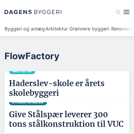
Byggeri og anlæg
Arkitektur
Grønnere byggeri
Renoveri
FlowFactory
ARKITEKTUR
Haderslev-skole er årets
skolebyggeri
BYGGERI OG ANLÆG
Give Stålspær leverer 300
tons stålkonstruktion til VUC