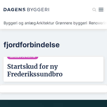
Byggeri og anlæg
Arkitektur
Grønnere byggeri
Renoveri
fjordforbindelse
ERHVERV OG POLITIK
Startskud for ny
Frederikssundbro