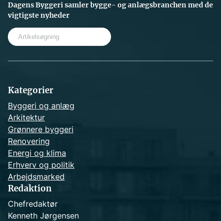
Dagens Byggeri samler bygge- og anlægsbranchen med de
vigtigste nyheder
S
e
a
r
c
h
Kategorier
Byggeri og anlæg
Arkitektur
Grønnere byggeri
Renovering
Energi og klima
Erhverv og politik
Arbejdsmarked
Redaktion
Chefredaktør
Kenneth Jørgensen