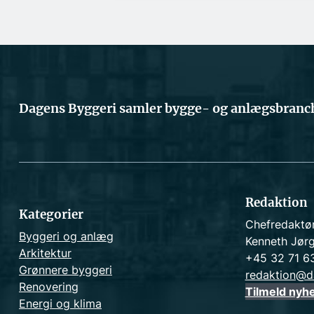
Dagens Byggeri samler bygge- og anlægsbranch
Redaktion
Kategorier
Chefredaktø
Byggeri og anlæg
Kenneth Jør
Arkitektur
+45 32 71 6
Grønnere byggeri
redaktion@d
Renovering
Tilmeld nyh
Energi og klima