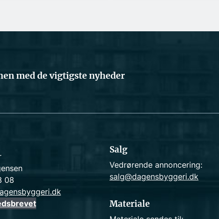
en med de vigtigste nyheder
Salg
r
Vedrørende annoncering:
gensen
salg@dagensbyggeri.dk
3 08
agensbyggeri.dk
edsbrevet
Materiale
Materiale sendes til: