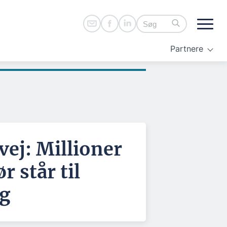
Partnere
vej: Millioner
r står til
ng