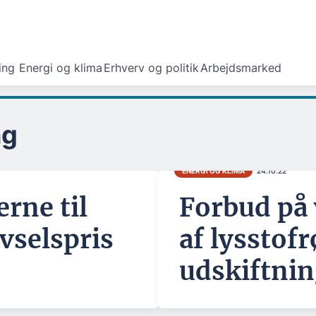
ing
Energi og klima
Erhverv og politik
Arbejdsmarked
ng
ENERGI OG KLIMA
24.10.22
erne til
Forbud på 
vselspris
af lysstofrø
udskiftni