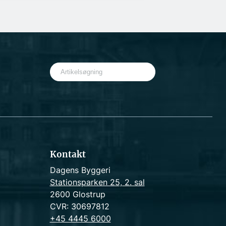
S
e
a
r
c
h
Kontakt
Dagens Byggeri
Stationsparken 25, 2. sal
2600 Glostrup
CVR: 30697812
+45 4445 6000