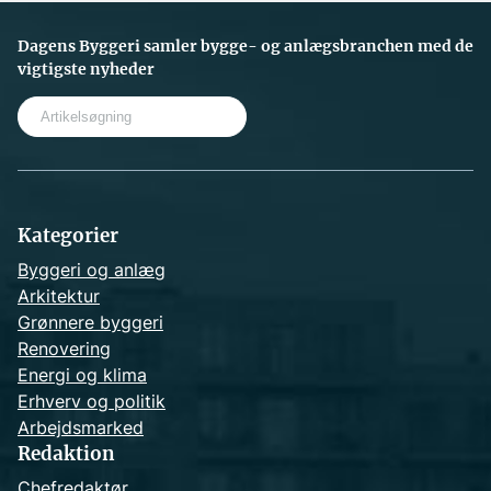
Dagens Byggeri samler bygge- og anlægsbranchen med de
vigtigste nyheder
S
e
a
r
c
h
Kategorier
Byggeri og anlæg
Arkitektur
Grønnere byggeri
Renovering
Energi og klima
Erhverv og politik
Arbejdsmarked
Redaktion
Chefredaktør